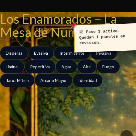
Ir
al
Los Enamorados – La
contenido
Mesa de Numa
Fase 3 activa.
Quedan 1 paneles en
revisión.
Dispersa
Evasiva
Intermitente
Invasiva
Liminal
Repetitiva
Agua
Aire
Fuego
Tarot Mitico
Arcano Mayor
Identidad