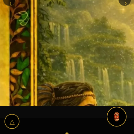
‹
›
△
◈