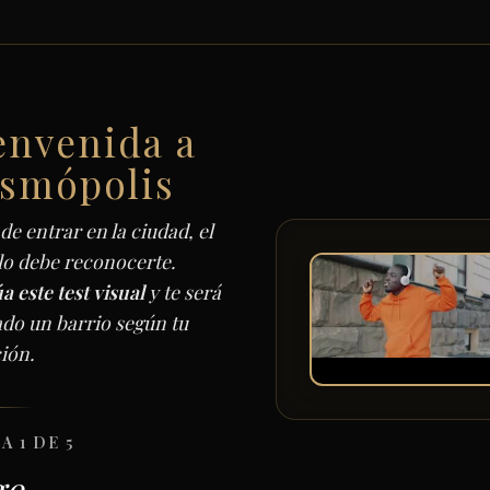
envenida a
smópolis
de entrar en la ciudad, el
lo debe reconocerte.
a este test visual
y te será
ado un barrio según tu
ión.
A 1 DE 5
ge