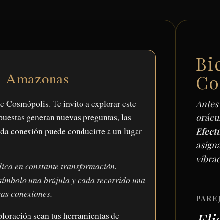
Bi
ia Amazonas
Co
e Cosmópolis. Te invito a explorar este
Antes 
puestas generan nuevas preguntas, las
orácu
ada conexión puede conducirte a un lugar
Efectú
asign
vibrac
ica en constante transformación.
 símbolo una brújula y cada recorrido una
as conexiones.
PAREJ
Eli
ploración sean tus herramientas de