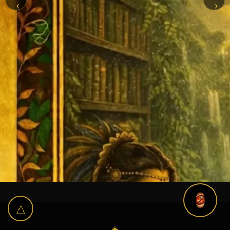
‹
›
△
◈