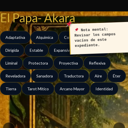
Ir
al
El Papa- Akara
contenido
Nota mental:
Revisar los campos
Adaptativa
Alquimica
Contenedora
Contractiva
vacíos de este
expediente.
Dirigida
Estable
Expansiva
Fundacional
Liminal
Protectora
Proyectiva
Reflexiva
Reveladora
Sanadora
Traductora
Aire
Éter
Tierra
Tarot Mitico
Arcano Mayor
Identidad