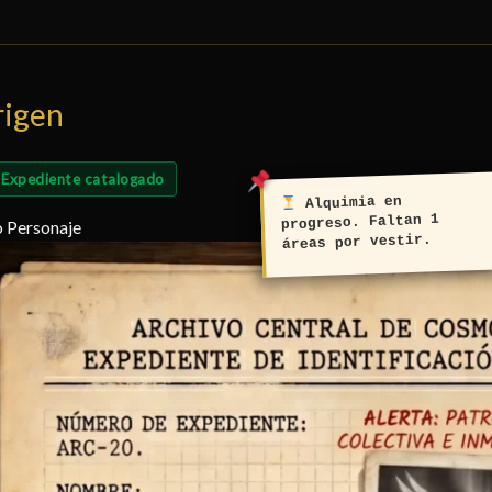
rigen
Expediente catalogado
Alquimia en
progreso. Faltan 1
o Personaje
áreas por vestir.