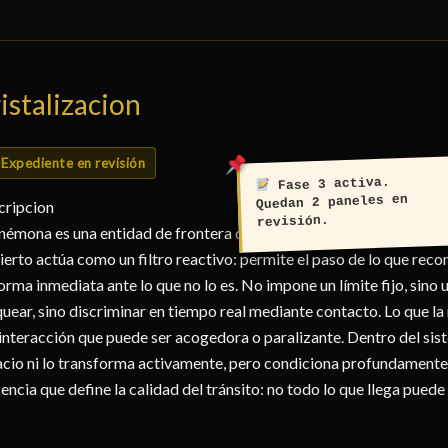
istalizacion
Expediente en revisión
Fase 3 activa.
Quedan 2 paneles en
cripcion
revisión.
némona es una entidad de frontera que no delimita por dureza, sin
ierto actúa como un filtro reactivo: permite el paso de lo que r
orma inmediata ante lo que no lo es. No impone un límite fijo, sino
uear, sino discriminar en tiempo real mediante contacto. Lo que la
interacción que puede ser acogedora o paralizante. Dentro del sis
cio ni lo transforma activamente, pero condiciona profundamente
encia que define la calidad del tránsito: no todo lo que llega puede 