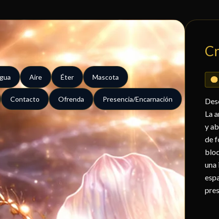
Cr
gua
Aire
Éter
Mascota
Contacto
Ofrenda
Presencia/Encarnación
Des
La a
y ab
de f
bloq
una 
espa
pres