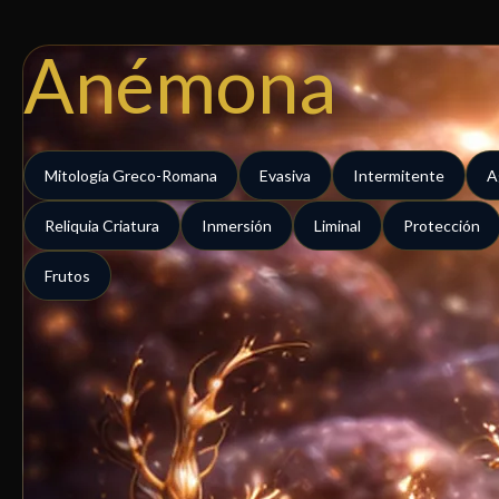
Ir
al
Anémona
contenido
Mitología Greco-Romana
Evasiva
Intermitente
A
Reliquia Criatura
Inmersión
Liminal
Protección
Frutos