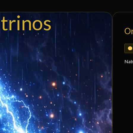
trinos
O
Nat