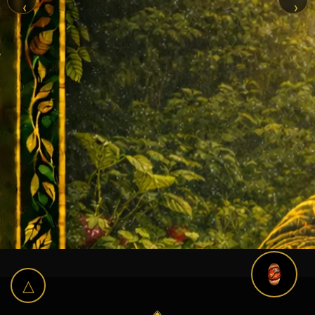
‹
›
△
◈