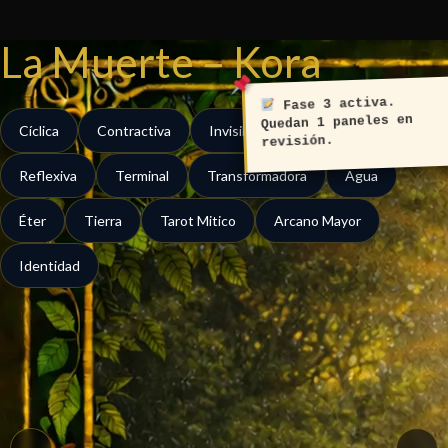
Ir
al
La Muerte – Kora
contenido
Fase 3 activa.
Quedan 1 paneles en
Cíclica
Contractiva
Invisible
Liminal
revisión.
Reflexiva
Terminal
Transformadora
Agua
Éter
Tierra
Tarot Mitico
Arcano Mayor
Identidad