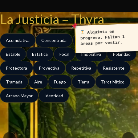
Ir
al
La Justicia – Thyra
contenido
Alquimia en
progreso. Faltan 1
Acumulativa
Concentrada
Contractiva
Dirigida
áreas por vestir.
Estable
Estatica
Focal
Impositiva
Polaridad
Protectora
Proyectiva
Repetitiva
Resistente
Tramada
Aire
Fuego
Tierra
Tarot Mitico
Arcano Mayor
Identidad