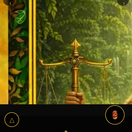
‹
›
△
◈