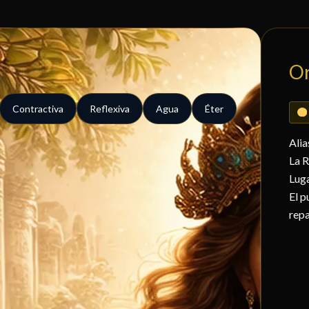
O
Contractiva
Reflexiva
Agua
Éter
Alia
La 
Lug
El p
rep