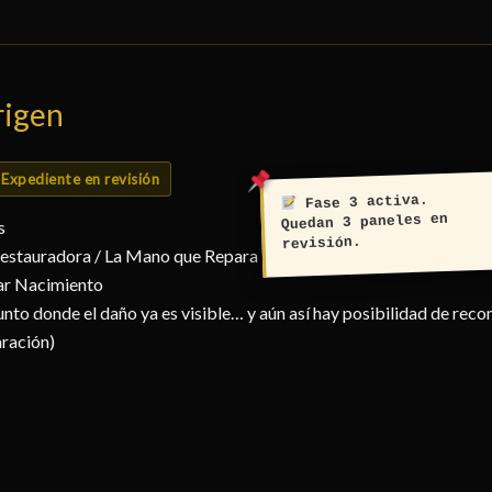
rigen
Expediente en revisión
Fase 3 activa.
Quedan 3 paneles en
s
revisión.
Restauradora / La Mano que Repara
ar Nacimiento
unto donde el daño ya es visible… y aún así hay posibilidad de reco
aración)