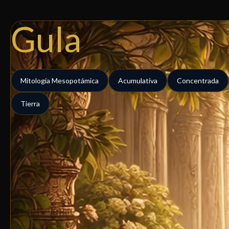
Ir
al
Gula
contenido
Mitología Mesopotámica
Acumulativa
Concentrada
Tierra