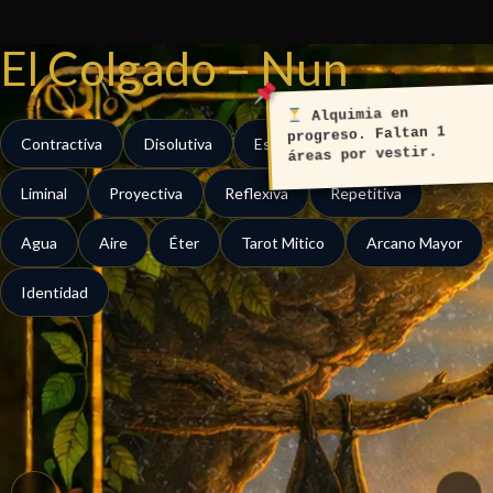
Ir
al
El Colgado – Nun
contenido
Alquimia en
progreso. Faltan 1
Contractiva
Disolutiva
Estatica
Evasiva
áreas por vestir.
Liminal
Proyectiva
Reflexiva
Repetitiva
Agua
Aire
Éter
Tarot Mitico
Arcano Mayor
Identidad