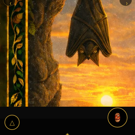
‹
›
△
◈