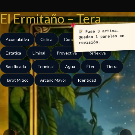
Ir
al
El Ermitaño – Tera
contenido
Fase 3 activa.
Quedan 1 paneles en
Acumulativa
Cíclica
Concentrada
Contractiva
revisión.
Estatica
Liminal
Proyectiva
Reflexiva
Sacrificada
Terminal
Agua
Éter
Tierra
Tarot Mitico
Arcano Mayor
Identidad