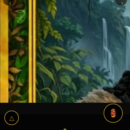
‹
›
△
◈