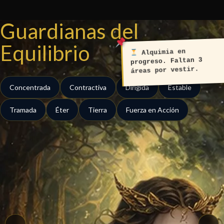
Ir
al
Guardianas del
contenido
Equilibrio
Alquimia en
progreso. Faltan 3
áreas por vestir.
Concentrada
Contractiva
Dirigida
Estable
Tramada
Éter
Tierra
Fuerza en Acción