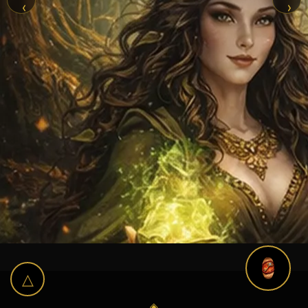
‹
›
△
◈