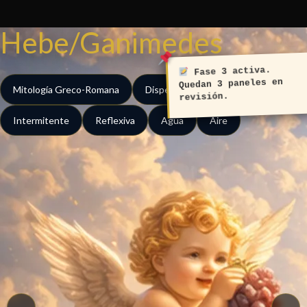
Ir
al
Hebe/Ganimedes
contenido
Fase 3 activa.
Quedan 3 paneles en
Mitología Greco-Romana
Dispersa
Expansiva
revisión.
Intermitente
Reflexiva
Agua
Aire