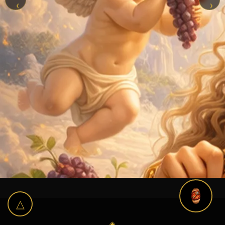
‹
›
△
◈