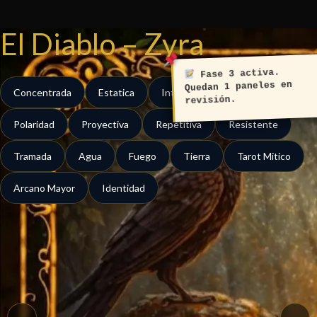
Ir
al
El Diablo – Zyra
contenido
Fase 3 activa.
Quedan 1 paneles en
Concentrada
Estatica
Intermitente
Invasiva
revisión.
Polaridad
Proyectiva
Repetitiva
Resistente
Tramada
Agua
Fuego
Tierra
Tarot Mitico
Arcano Mayor
Identidad