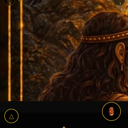
‹
›
△
◈