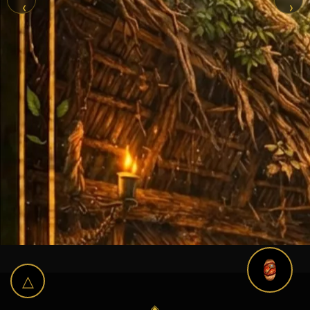
‹
›
△
◈