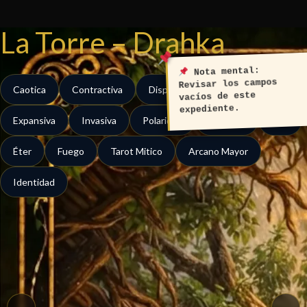
Ir
al
La Torre – Drahka
contenido
Nota mental:
Revisar los campos
Caotica
Contractiva
Dispersa
Disruptiva
vacíos de este
expediente.
Expansiva
Invasiva
Polaridad
Terminal
Aire
Éter
Fuego
Tarot Mitico
Arcano Mayor
Identidad