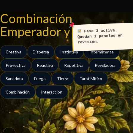
Ir
al
Combinación
contenido
Emperador y Estrella
Fase 3 activa.
Quedan 1 paneles en
revisión.
Creativa
Dispersa
Instintiva
Intermitente
Proyectiva
Reactiva
Repetitiva
Reveladora
Sanadora
Fuego
Tierra
Tarot Mitico
Combinación
Interaccion