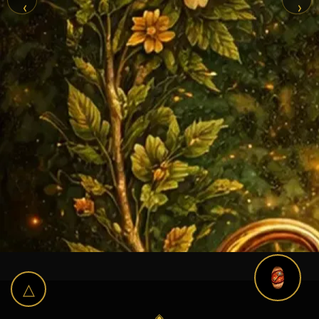
‹
›
△
◈