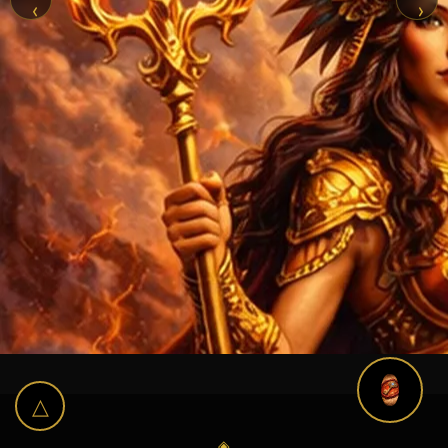
‹
›
△
◈