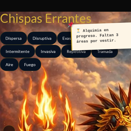
Ir
al
Chispas Errantes
contenido
Alquimia en
progreso. Faltan 3
Dispersa
Disruptiva
Evasiva
Expansiva
áreas por vestir.
Intermitente
Invasiva
Repetitiva
Tramada
Aire
Fuego