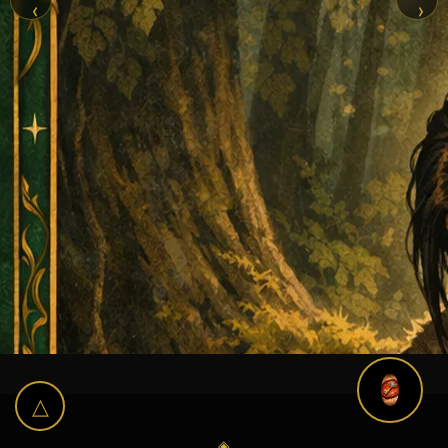
‹
›
△
◈