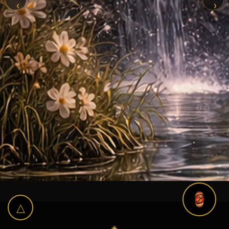
‹
›
△
◈