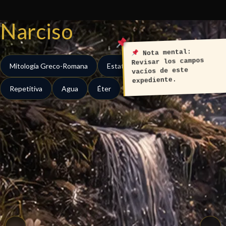
Ir
al
Narciso
contenido
Nota mental:
Revisar los campos
Mitología Greco-Romana
Estatica
Reflexiva
vacíos de este
expediente.
Repetitiva
Agua
Éter