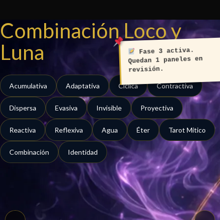
Ir
al
Combinación Loco y
contenido
Luna
Fase 3 activa.
Quedan 1 paneles en
revisión.
Acumulativa
Adaptativa
Cíclica
Contractiva
Dispersa
Evasiva
Invisible
Proyectiva
Reactiva
Reflexiva
Agua
Éter
Tarot Mitico
Combinación
Identidad