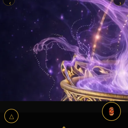
‹
›
△
◈