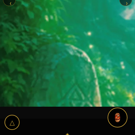
‹
›
△
◈