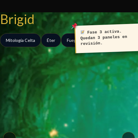
Ir
al
Brigid
contenido
Fase 3 activa.
Quedan 3 paneles en
Mitología Celta
Éter
Fuego
revisión.