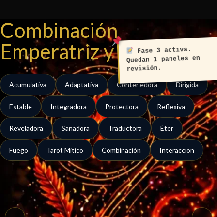
Ir
al
Combinación
contenido
Emperatriz y Papa
Fase 3 activa.
Quedan 1 paneles en
revisión.
Acumulativa
Adaptativa
Contenedora
Dirigida
Estable
Integradora
Protectora
Reflexiva
Reveladora
Sanadora
Traductora
Éter
Fuego
Tarot Mitico
Combinación
Interaccion