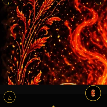
‹
›
△
◈