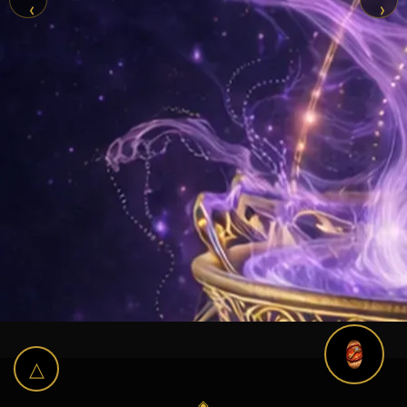
‹
›
△
◈