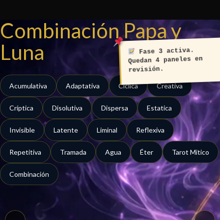
Ir
al
Combinación Papa y
contenido
Luna
Fase 3 activa.
Quedan 4 paneles en
revisión.
Acumulativa
Adaptativa
Cíclica
Creativa
Críptica
Disolutiva
Dispersa
Estatica
Invisible
Latente
Liminal
Reflexiva
Repetitiva
Tramada
Agua
Éter
Tarot Mitico
Combinación