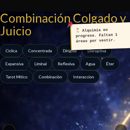
Ir
al
Combinación Colgado y
contenido
Juicio
Alquimia en
progreso. Faltan 1
áreas por vestir.
Cíclica
Concentrada
Dirigida
Disruptiva
Expansiva
Liminal
Reflexiva
Agua
Éter
Tarot Mitico
Combinación
Interaccion