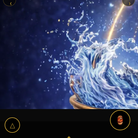
‹
›
△
◈