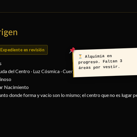
rigen
Expediente en revisión
Alquimia en
progreso. Faltan 3
s
áreas por vestir.
uda del Centro · Luz Cósmica · Cuerpo de la Ley (Dharmakaya) · El
inoso
ar Nacimiento
unto donde forma y vacío son lo mismo; el centro que no es lugar p