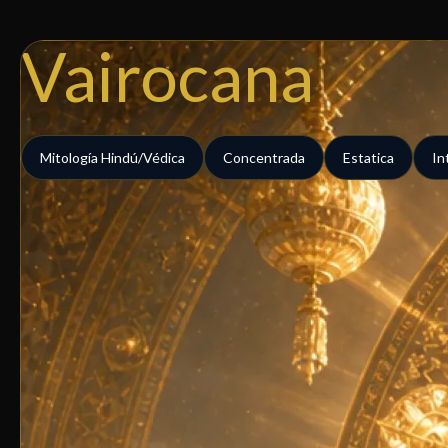
Ir
al
Vairocana
contenido
Mitología Hindú/Védica
Concentrada
Estatica
In