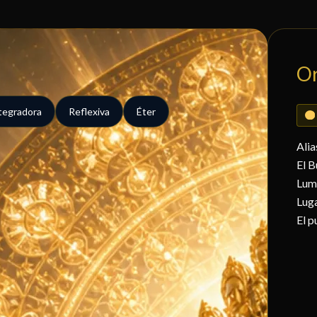
O
tegradora
Reflexiva
Éter
Alia
El B
Lum
Lug
El p