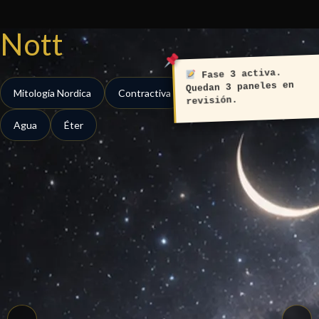
Ir
al
Nott
contenido
Fase 3 activa.
Quedan 3 paneles en
Mitología Nordica
Contractiva
Estable
Liminal
revisión.
Agua
Éter