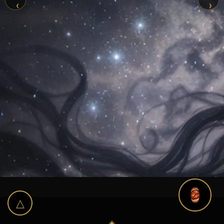
‹
›
△
◈