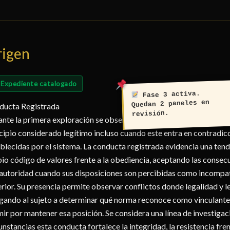
rigen
Expediente catalogado
Fase 3 activa.
Quedan 2 paneles en
ducta Registrada
revisión.
nte la primera exploración se observa que este sujeto manifiesta 
cipio considerado legítimo incluso cuando este entra en contradic
blecidas por el sistema. La conducta registrada evidencia una tende
io código de valores frente a la obediencia, aceptando las consec
autoridad cuando sus disposiciones son percibidas como incompat
rior. Su presencia permite observar conflictos donde legalidad y le
gando al sujeto a determinar qué norma reconoce como vinculante 
ir por mantener esa posición. Se considera una línea de investiga
unstancias esta conducta fortalece la integridad, la resistencia fre