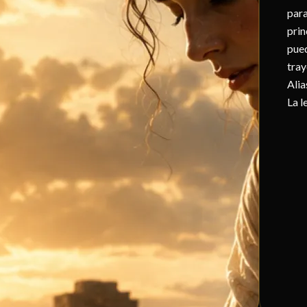
para
prin
pued
tray
Alia
La l