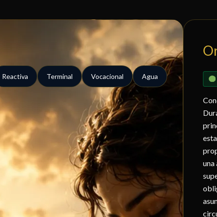
O
Reactiva
Terminal
Vocacional
Agua
Con
Dura
prin
esta
prop
una 
supe
obli
asum
circ