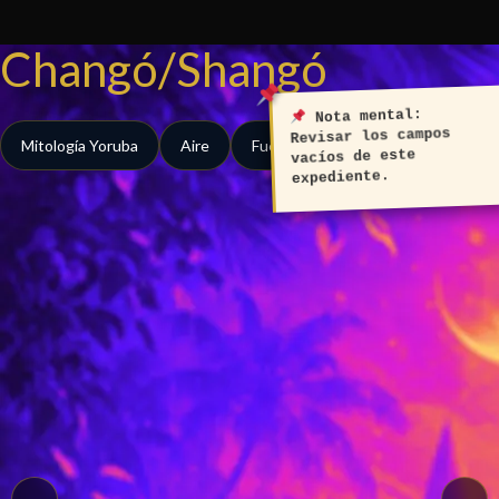
Ir
al
Changó/Shangó
contenido
Nota mental:
Revisar los campos
Mitología Yoruba
Aire
Fuego
Tierra
vacíos de este
expediente.