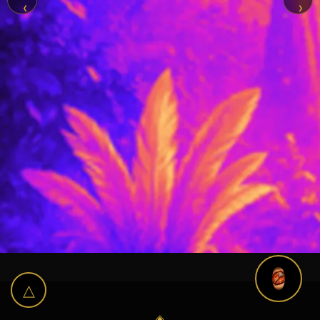
‹
›
△
◈