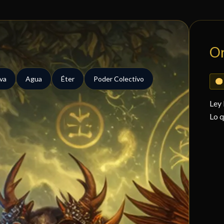
O
iva
Agua
Éter
Poder Colectivo
Ley
Lo q