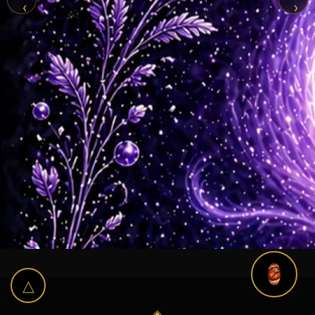
‹
›
△
◈