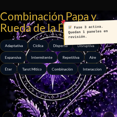
Ir
al
Combinación Papa y
contenido
Rueda de la Fortuna
Fase 3 activa.
Quedan 1 paneles en
revisión.
Adaptativa
Cíclica
Dispersa
Disruptiva
Expansiva
Intermitente
Repetitiva
Aire
Éter
Tarot Mitico
Combinación
Interaccion