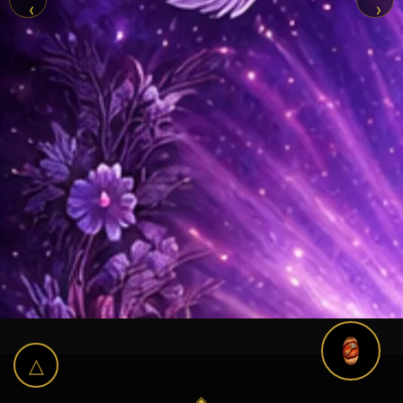
‹
›
△
◈