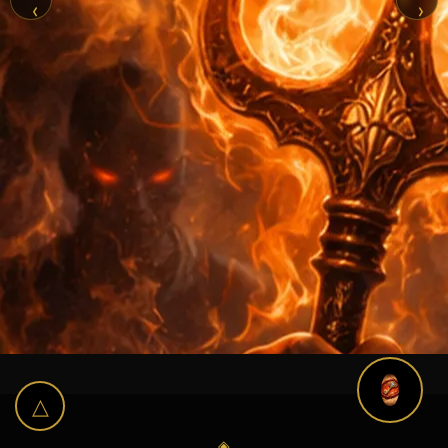
‹
›
△
◈