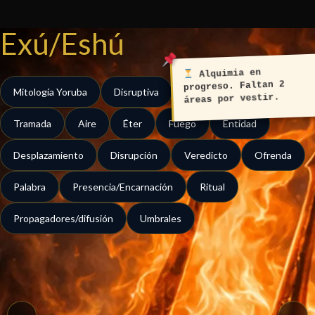
Ir
al
Exú/Eshú
contenido
Alquimia en
progreso. Faltan 2
Mitología Yoruba
Disruptiva
Intermitente
áreas por vestir.
Tramada
Aire
Éter
Fuego
Entidad
Desplazamiento
Disrupción
Veredicto
Ofrenda
Palabra
Presencia/Encarnación
Ritual
Propagadores/difusión
Umbrales