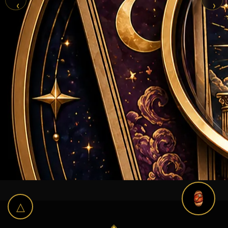
‹
›
△
◈