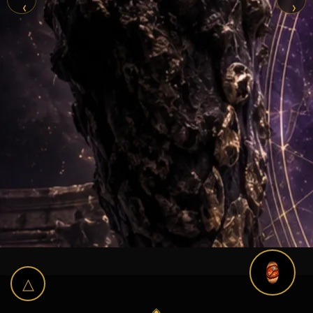
‹
›
△
◈