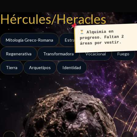
Ir
al
Hércules/Heracles
contenido
Alquimia en
progreso. Faltan 2
Mitología Greco-Romana
Estrategica
Protectora
áreas por vestir.
Regenerativa
Transformadora
Vocacional
Fuego
Tierra
Arquetipos
Identidad